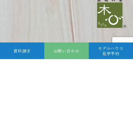
モデルハウス
資料請求
お問い合わせ
見学予約
HOME
木心の家
木と共に成長する、
四季折々のよさを楽しむ家。
厳選した国産の天然の“木”をはじめ、土や紙といった自然素材
をふんだんに使用した「木心の家」。
家族が長年住むほどに成熟し、素材のよさが深まります。