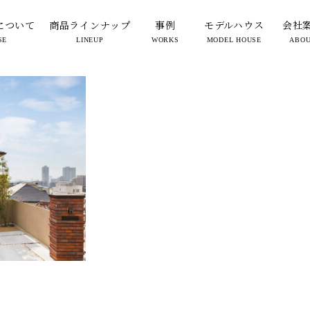
uwa-3004-1
について
商品ラインナップ
事例
モデルハウス
会社
SE
LINEUP
WORKS
MODEL HOUSE
ABO
2024.02.09