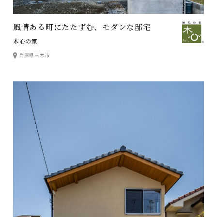
風情ある町にたたずむ、モダンな邸宅
木心の家
兵庫県三木市