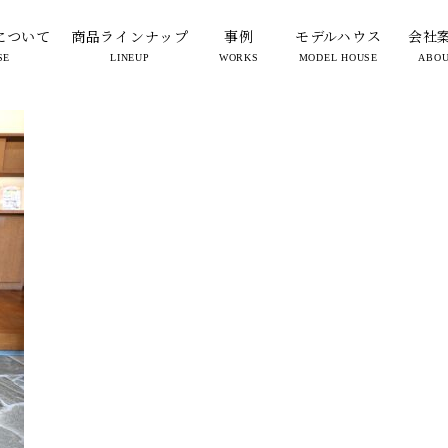
genkan1
について
商品ラインナップ
事例
モデルハウス
会社
SE
LINEUP
WORKS
MODEL HOUSE
ABO
2025.07.17