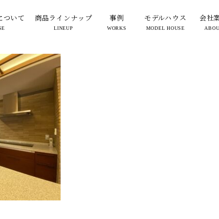
kitchen
について
商品ラインナップ
事例
モデルハウス
会社
SE
LINEUP
WORKS
MODEL HOUSE
ABO
2025.07.17