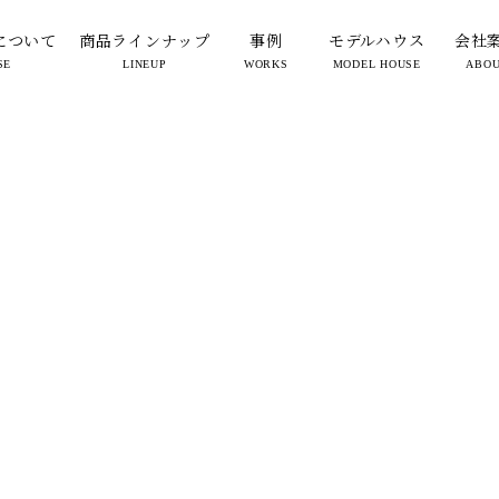
tenmado_takarazuka 2
について
商品ラインナップ
事例
モデルハウス
会社
SE
LINEUP
WORKS
MODEL HOUSE
ABO
2024.08.02