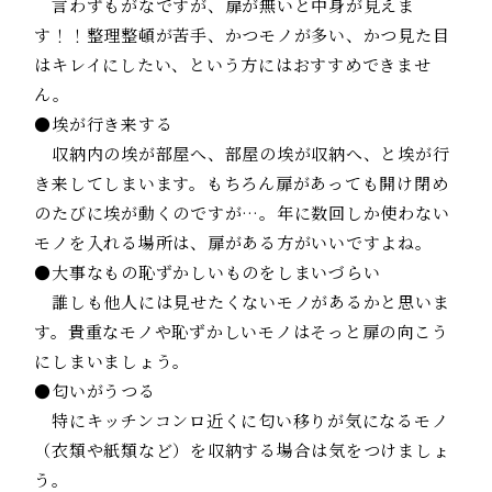
言わずもがなですが、扉が無いと中身が見えま
す！！整理整頓が苦手、かつモノが多い、かつ見た目
はキレイにしたい、という方にはおすすめできませ
ん。
●埃が行き来する
収納内の埃が部屋へ、部屋の埃が収納へ、と埃が行
き来してしまいます。もちろん扉があっても開け閉め
のたびに埃が動くのですが…。年に数回しか使わない
モノを入れる場所は、扉がある方がいいですよね。
●大事なもの恥ずかしいものをしまいづらい
誰しも他人には見せたくないモノがあるかと思いま
す。貴重なモノや恥ずかしいモノはそっと扉の向こう
にしまいましょう。
●匂いがうつる
特にキッチンコンロ近くに匂い移りが気になるモノ
（衣類や紙類など）を収納する場合は気をつけましょ
う。