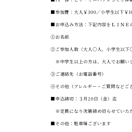
■参加費：大人￥
300
／小学生以下￥
1
■お申込み方法：下記内容をＬＩＮＥ
①お名前
②ご参加人数（大人○人、小学生以下
※中学生以上の方は、大人でお願い
③ご連絡先（お電話番号）
④その他（アレルギー・ご質問などご
■申込締切：３月
20
日（金）迄
※定員になり次第締め切らせていた
■その他：駐車場ございます