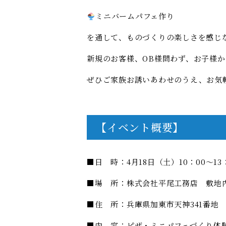
ミニバームパフェ作り
を通して、ものづくりの楽しさを感じ
新規のお客様、
OB
様問わず、お子様か
ぜひご家族お誘いあわせのうえ、お気
【イベント概要】
■日 時：
4
月
18
日（土）
10
：
00
～
13
■場 所：株式会社平尾工務店 敷地
■住 所：兵庫県加東市天神
341
番地
■内 容：ピザ・ミニパフェづくり体