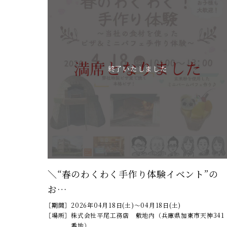
終了いたしました
＼“春のわくわく手作り体験イベント”の
お…
［期間］
2026年04月18日(土)～04月18日(土)
［場所］
株式会社平尾工務店 敷地内（兵庫県加東市天神341
番地）