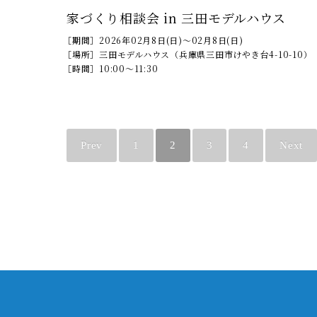
家づくり相談会 in 三田モデルハウス
［期間］
2026年02月8日(日)～02月8日(日)
［場所］
三田モデルハウス（兵庫県三田市けやき台4-10-10）
［時間］
10:00～11:30
Prev
1
2
3
4
Next