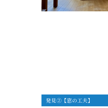
発見②【窓の工夫】