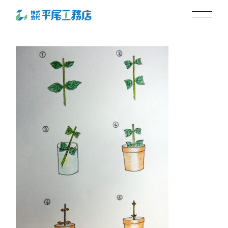
CIMG0793+
2023.12.24