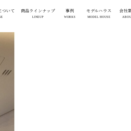
700-8f6fdc0bd616b40047e39370
について
商品ラインナップ
事例
モデルハウス
会社
SE
LINEUP
WORKS
MODEL HOUSE
ABO
2024.01.05