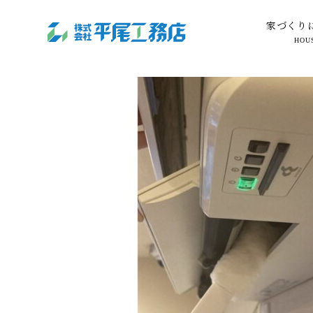
mode3_w
家づくり
HOU