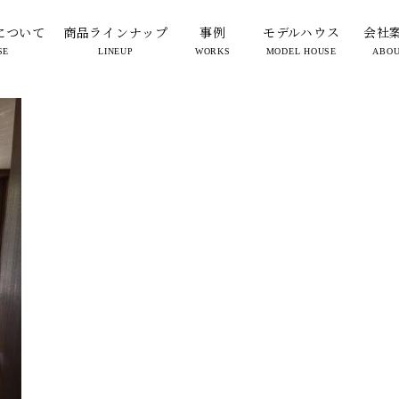
曲線(書斎)
について
商品ラインナップ
事例
モデルハウス
会社
SE
LINEUP
WORKS
MODEL HOUSE
ABO
2025.09.12