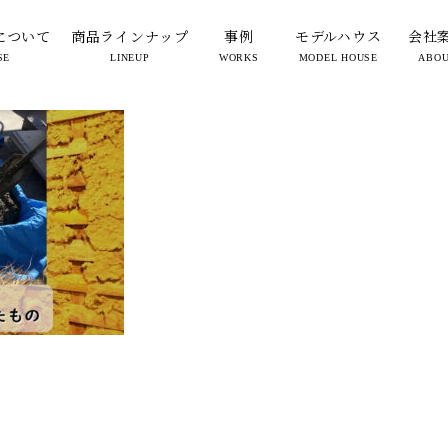
材料
について
商品ラインナップ
事例
モデルハウス
会社
SE
LINEUP
WORKS
MODEL HOUSE
ABO
2025.03.24